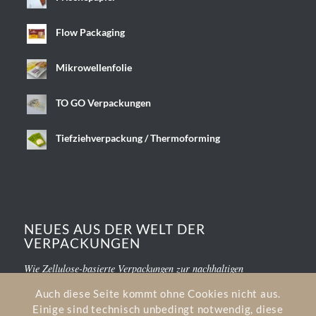
Flow Packaging
Mikrowellenfolie
TO GO Verpackungen
Tiefziehverpackung / Thermoforming
NEUES AUS DER WELT DER
VERPACKUNGEN
Wie Zellulose-basierte Verpackungen zur nachhaltigen
Kundenbindung beitragen
Auch diese Seite kommt ohne Cookies nicht aus.
Einige sind technisch unbedingt notwendig, diese
Zellulose: Der Umstieg in eine bessere Verpackungswelt