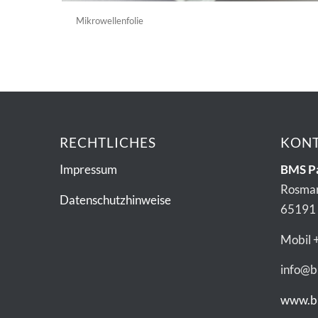
Mikrowellenfolie
RECHTLICHES
KON
Impressum
BMS P
Rosma
Datenschutzhinweise
65191
Mobil 
info@
www.b