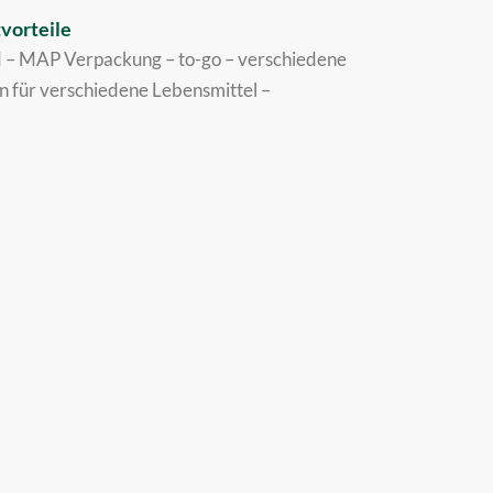
vorteile
d
–
MAP Verpackung
–
to-go
–
verschiedene
n für verschiedene Lebensmittel
–