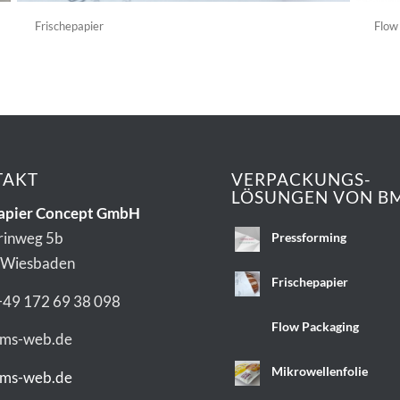
Frischepapier
Flow
TAKT
VERPACKUNGS-
LÖSUNGEN VON B
apier Concept GmbH
rinweg 5b
Pressforming
 Wiesbaden
Frischepapier
+49 172 69 38 098
Flow Packaging
bms-web.de
Mikrowellenfolie
ms-web.de