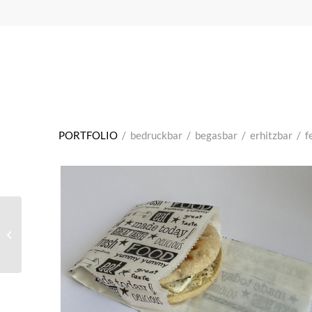
PORTFOLIO
/
bedruckbar
/
begasbar
/
erhitzbar
/
f
TO GO Verpackungen