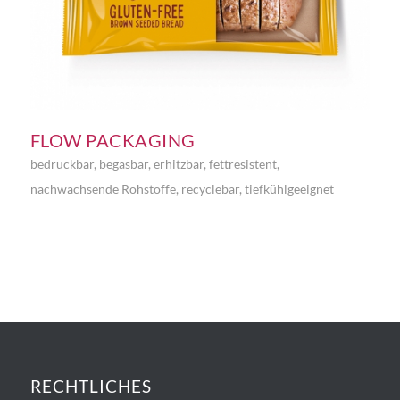
FLOW PACKAGING
bedruckbar
,
begasbar
,
erhitzbar
,
fettresistent
,
nachwachsende Rohstoffe
,
recyclebar
,
tiefkühlgeeignet
RECHTLICHES