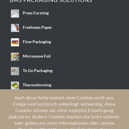
BMS PACKAGING SOLUTIONS
Press Forming
Freshness Paper
Flow Packaging
Microwave Foil
To Go Packaging
Thermoforming
Auch diese Seite kommt ohne Cookies nicht aus.
Einige sind technisch unbedingt notwendig, diese
Cookies können wir ohne explizite Einwilligung
platzieren. Andere Cookies machen die Seite schöner,
PACKAGING NEWS
oder geben uns mehr Informationen über unsere